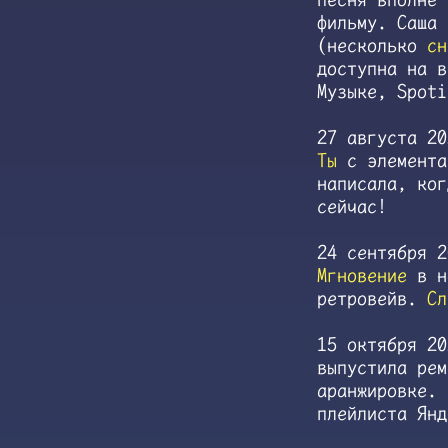
фильму. Саша 
(несколько
сн
доступна на 
Музыке, Spoti
27 августа 2
Ты
с элемента
написала, ко
сейчас!
24 сентября 2
Мгновение
в но
ретровейв.
Сл
15 октября 2
выпустила рем
аранжировке. 
плейлиста Ян