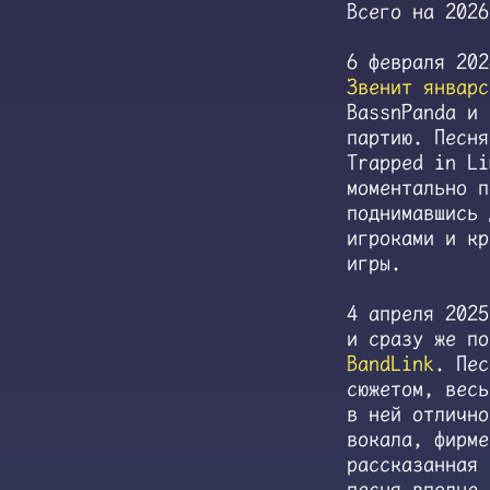
Всего на 202
6 февраля 20
Звенит январс
BassnPanda и 
партию. Песня
Trapped in L
моментально 
поднимавшись 
игроками и кр
игры.
4 апреля 202
и сразу же п
BandLink
. Пес
сюжетом, весь
в ней отлично
вокала, фирме
рассказанная 
песня вполне 