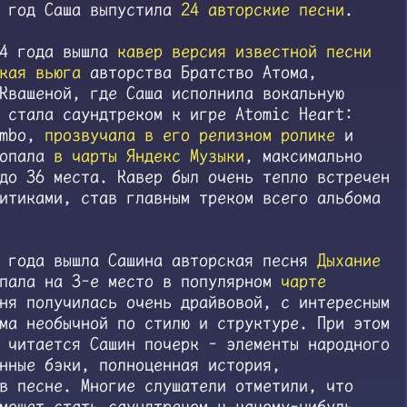
6 год Саша выпустила
24 авторские песни
.
24 года вышла
кавер версия известной песни
кая вьюга
авторства Братство Атома,
Квашеной, где Саша исполнила вокальную
 стала саундтреком к игре Atomic Heart:
imbo,
прозвучала в его релизном ролике
и
попала
в чарты Яндекс Музыки
, максимально
до 36 места. Кавер был очень тепло встречен
итиками, став главным треком всего альбома
5 года вышла Сашина авторская песня
Дыхание
опала на 3-е место в популярном
чарте
ня получилась очень драйвовой, с интересным
ма необычной по стилю и структуре. При этом
 читается Сашин почерк - элементы народного
нные бэки, полноценная история,
в песне. Многие слушатели отметили, что
может стать саундтреком к какому-нибудь