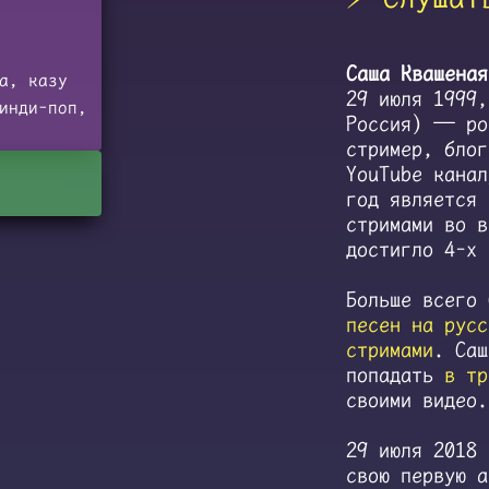
Саша Квашеная
а, казу
29 июля 1999,
инди-поп,
Россия) — ро
стример, блог
YouTube кана
год является 
стримами во в
достигло 4-х 
Больше всего
песен на русс
стримами
. Саш
попадать
в тр
своими видео.
29 июля 2018 
свою первую 