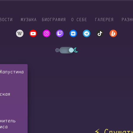
ВОСТИ
МУЗЫКА
БИОГРАФИЯ
О СЕБЕ
ГАЛЕРЕЯ
РАЗН
Капустина
ская
нитель
иса
⚡️ Слушат