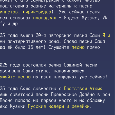
подготовила разные материалы к песне
иппетов
,
лирик-видео
). Уже сейчас песня
всех основных
площадках
- Яндекс Музыке, Vk
fy и др.
025 года вышла 20-я авторская песня Саши
Я и
ми альтернативного рока. Слова песни Саша
гда ей было 15 лет! Слушайте
песню
прямо
025 года состоялся релиз Сашиной песни
вом для Саши стиле, напоминающем
ушайте песню
на всех площадках уже сейчас!
025 года Саша совместно с
Братством Атома
ейк советской песни Прекрасное Далёко в рок
Песня попала на первое место и на обложку
декс Музыки
Русские каверы и ремейки
.