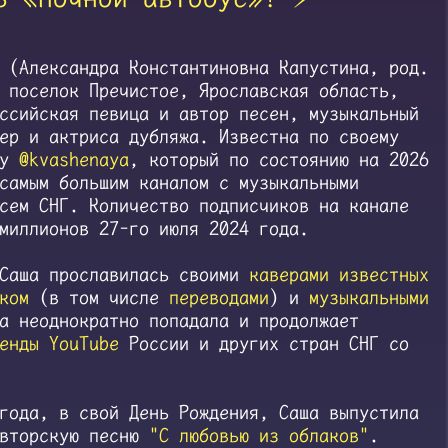
(Александра Константиновна Капустина, род.
 поселок Пречистое, Ярославская область,
ссийская певица и автор песен, музыкальный
ер и актриса дубляжа. Известна по своему
лу
@kvashenaya
, который по состоянию на 2026
самым большим каналом с музыкальными
сем СНГ. Количество подписчиков на канале
миллионов 27-го июля 2024 года.
 Саша прославилась своими
каверами известных
ком
(в том числе
переводами
) и
музыкальными
а неоднократно попадала и продолжает
енды YouTube
России и других стран СНГ со
года, в свой День Рождения, Саша выпустила
авторскую песню
"С любовью из облаков"
.