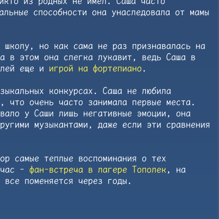
икто из родных не имел. Саша часто
альные способности она унаследовала от мамы
 школу, но как сама не раз признавалась на
а в этом она слегка лукавит, ведь Саша в
елей еще и
игрой на фортепиано
.
зыкальных конкурсах. Саша не любила
, что очень часто занимала первые места.
вало у Саши лишь негативные эмоции, она
ругими музыкантами, даже если эти сравнения
ор самые теплые воспоминания о тех
йчас -
фан-встреча в лагере Тополек
, на
 все поменяется через годы.