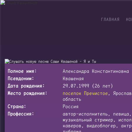
ГЛАВНАЯ
НО
Полное имя:
Александра Константиновна 
Псевдоним:
Квашеная
Дата рождения:
29.07.1999 (26 лет)
Место рождения:
поселок Пречистое
, Ярослав
область
Страна:
Россия
Профессия:
автор-исполнитель, певица,
музыкальный стример, испол
каверов, видеоблогер, актр
дубляжа