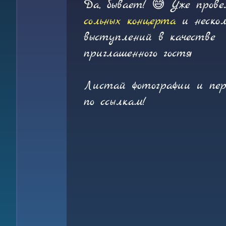
Да, бывает! 😅 Уже пров
сольных концерта
и нескол
выступлений в качестве
приглашенного гостя
Листай фотографии и пер
по ссылкам!