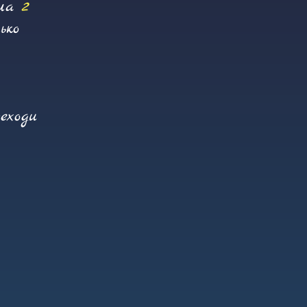
ела
2
ько
еходи