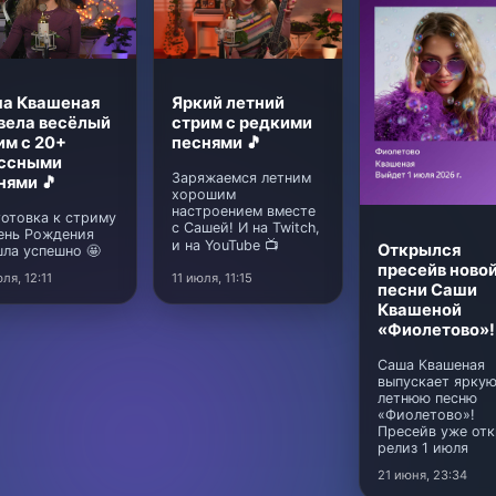
а Квашеная
Яркий летний
вела весёлый
стрим с редкими
им с 20+
песнями 🎵
ссными
Заряжаемся летним
нями 🎵
хорошим
настроением вместе
отовка к стриму
с Сашей! И на Twitch,
ень Рождения
и на YouTube 📺
Открылся
ла успешно 🤩
пресейв ново
ля, 12:11
11 июля, 11:15
песни Саши
Квашеной
«Фиолетово»!
Саша Квашеная
выпускает ярку
летнюю песню
«Фиолетово»!
Пресейв уже отк
релиз 1 июля
21 июня, 23:34