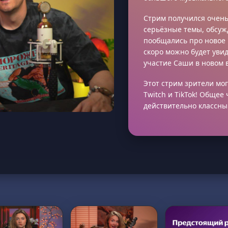
Стрим получился очень
серьёзные темы, обсу
пообщались про новое 
скоро можно будет уви
участие Саши в новом 
Этот стрим зрители мог
Twitch и TikTok! Общее
действительно классны