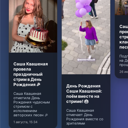
Саш
про
стр
кла
пес
Подг
на Д
Саша Квашеная
прош
провела
26 ию
праздничный
стрим в День
Рождения 🎉
День Рождения
Саши Квашеной:
Саша Квашеная
поём вместе на
отметила День
стриме! 🎂
Рождения чудесным
стримом с
Саша Квашеная
исполнением
отмечает День
авторских песен 🎉
Рождения вместе со
1 августа, 15:34
зрителями