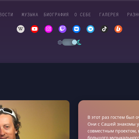
ВОСТИ
МУЗЫКА
БИОГРАФИЯ
О СЕБЕ
ГАЛЕРЕЯ
РАЗН
В этот раз гостем был 
Они с Сашей знакомы у
совместным проектом, 
большого музыкального 