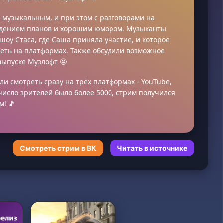
 музыкальным, и при этом с разговорами на
ждением планов и хорошим юмором. Музыканты
шоу Стаса, где Саша приняла участие, и которое
деть на платформах. Также обсудили возможное
выпуске Музлофт 🤩
ли смотреть сразу на трёх платформах - YouTube,
 число зрителей было более 5000, стрим получился
м! 🎵
Смотреть стрим в ВК
Читать в источнике