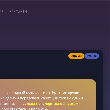
ОЕ
КОНТАКТЫ
Стримы
Разное
очень звёздный музыкант и актёр - Стас Ярушин!
же давно и порадовали своих фанатов не одним
в том числе -
самым популярным выпуском
проекта Стаса - Музлофт 🔥