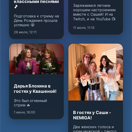
классными песнями
Заряжаемся летним
🎵
хорошим настроением
вместе с Сашей! И на
Подготовка к стриму на
Twitch, и на YouTube 📺
День Рождения прошла
успешно 🤩
11 июля, 11:15
26 июля, 12:11
Дарья Блохина в
гостях у Квашеной!
Это был огненный
стрим 🔥
В гостях у Саши -
1 июня, 16:00
NEMIGA!
Два женских голоса и
один мужской - такого