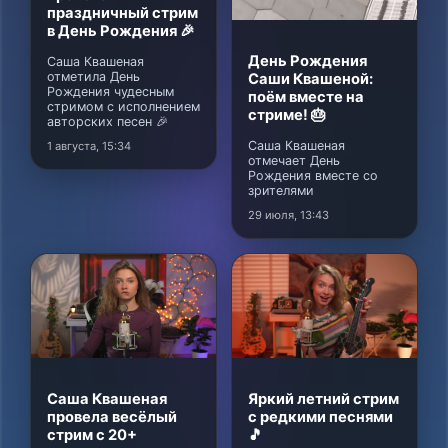
праздничный стрим
в День Рождения 🎉
День Рождения
Саша Квашеная
отметила День
Саши Квашеной:
Рождения чудесным
поём вместе на
стримом с исполнением
стриме! 🎂
авторских песен 🎉
Саша Квашеная
1 августа, 15:34
отмечает День
Рождения вместе со
зрителями
29 июля, 13:43
Саша Квашеная
Яркий летний стрим
провела весёлый
с редкими песнями
стрим с 20+
🎵