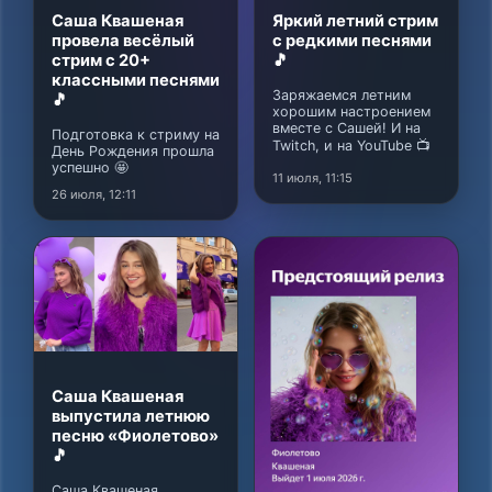
Саша Квашеная
Яркий летний стрим
провела весёлый
с редкими песнями
стрим с 20+
🎵
классными песнями
Заряжаемся летним
🎵
хорошим настроением
вместе с Сашей! И на
Подготовка к стриму на
Twitch, и на YouTube 📺
День Рождения прошла
успешно 🤩
11 июля, 11:15
26 июля, 12:11
Саша Квашеная
выпустила летнюю
песню «Фиолетово»
🎵
Саша Квашеная