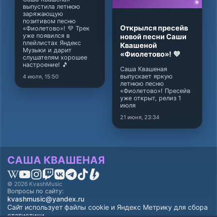
выпустила летнюю
заряжающую
позитивом песню
Открылся пресейв
«Фиолетово»! 💜 Трек
уже появился в
новой песни Саши
плейлистах Яндекс
Квашеной
Музыки и дарит
«Фиолетово»! 💜
слушателям хорошее
настроение! 🎵
Саша Квашеная
выпускает яркую
4 июля, 15:50
летнюю песню
«Фиолетово»! Пресейв
уже открыт, релиз 1
июля
21 июня, 23:34
САША КВАШЕНАЯ
© 2026 KvashMusic
Вопросы по сайту:
kvashmusic@yandex.ru
Сайт использует файлы cookie и Яндекс Метрику для сбора
статистики