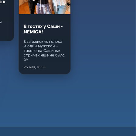
а в
й
В гостях у Саши -
NEMIGA!
Два женских голоса
и один мужской -
такого на Сашиных
стримах ещё не было
🤩
25 мая, 16:30