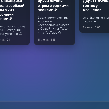
а Квашеная
Яркий летний
Дарья Блохин
вела весёлый
стрим с редкими
гостях у
им с 20+
песнями 🎵
Квашеной!
ссными
Заряжаемся летним
Это был огненны
нями 🎵
хорошим
стрим 🔥
настроением вместе
отовка к стриму
1 июня, 16:00
с Сашей! И на Twitch,
ень Рождения
и на YouTube 📺
ла успешно 🤩
ля, 12:11
11 июля, 11:15