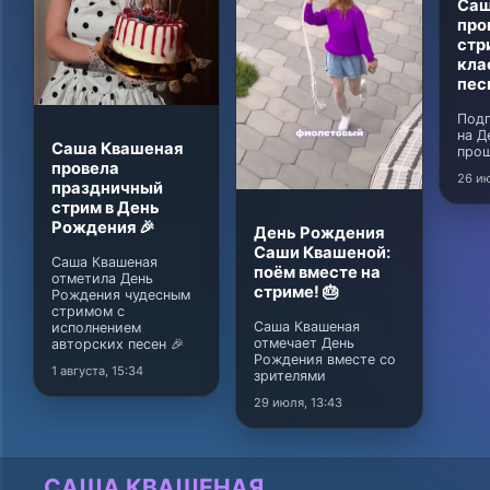
Саш
про
стр
кла
пес
Подг
на Д
Саша Квашеная
прош
провела
26 ию
праздничный
стрим в День
Рождения 🎉
День Рождения
Саши Квашеной:
Саша Квашеная
поём вместе на
отметила День
стриме! 🎂
Рождения чудесным
стримом с
Саша Квашеная
исполнением
отмечает День
авторских песен 🎉
Рождения вместе со
1 августа, 15:34
зрителями
29 июля, 13:43
САША КВАШЕНАЯ