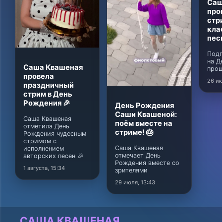
Саш
про
стр
кла
пес
Подг
на Д
Саша Квашеная
прош
провела
26 ию
праздничный
стрим в День
Рождения 🎉
День Рождения
Саши Квашеной:
Саша Квашеная
поём вместе на
отметила День
стриме! 🎂
Рождения чудесным
стримом с
Саша Квашеная
исполнением
отмечает День
авторских песен 🎉
Рождения вместе со
1 августа, 15:34
зрителями
29 июля, 13:43
САША КВАШЕНАЯ