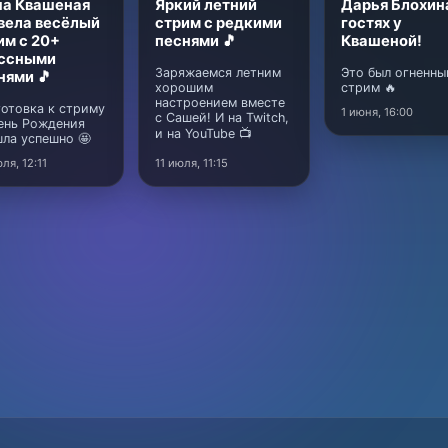
а Квашеная
Яркий летний
Дарья Блохин
вела весёлый
стрим с редкими
гостях у
им с 20+
песнями 🎵
Квашеной!
ссными
Заряжаемся летним
Это был огненны
нями 🎵
хорошим
стрим 🔥
настроением вместе
отовка к стриму
1 июня, 16:00
с Сашей! И на Twitch,
ень Рождения
и на YouTube 📺
ла успешно 🤩
ля, 12:11
11 июля, 11:15