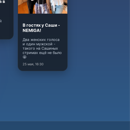
а в
й
В гостях у Саши -
NEMIGA!
Два женских голоса
и один мужской -
такого на Сашиных
стримах ещё не было
🤩
25 мая, 16:30