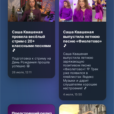
Саша Квашеная
Саша Квашеная
провела весёлый
выпустила летнюю
стрим с 20+
песню «Фиолетово»
классными песнями
🎵
🎵
Саша Квашеная
выпустила летнюю
Подготовка к стриму на
заряжающую
День Рождения прошла
позитивом песню
успешно 🤩
«Фиолетово»! 💜 Трек
26 июля, 12:11
уже появился в
плейлистах Яндекс
Музыки и дарит
слушателям хорошее
настроение! 🎵
4 июля, 15:50