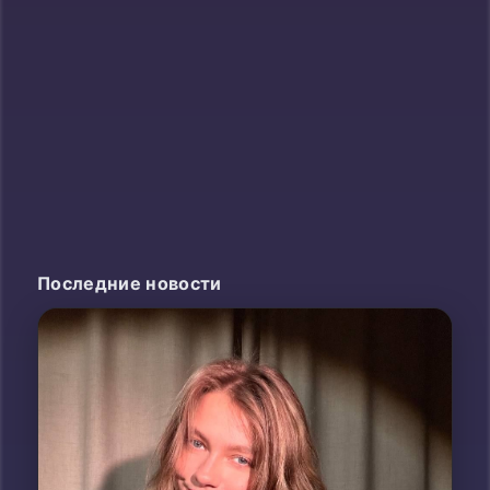
Лирик видео
Ночной автобус!
Уже успели
посмотреть? 🤩
Квашеная,
22 мая, 18:45
Небраска - Верни
меня домой!
Очень душевный трек
получился
4 июня, 19:55
Последние новости