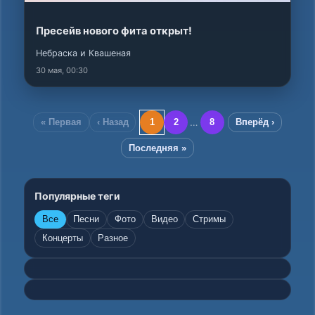
Пресейв нового фита открыт!
Небраска и Квашеная
30 мая, 00:30
…
« Первая
‹ Назад
1
2
8
Вперёд ›
Последняя »
Популярные теги
Все
Песни
Фото
Видео
Стримы
Концерты
Разное